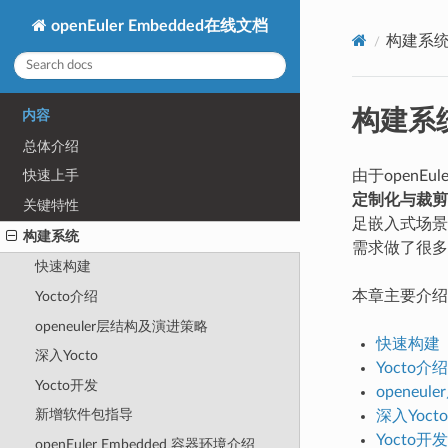
openEuler Embedded在线文档
构建系
构建系
内容
总体介绍
由于openE
快速上手
定制化与裁剪
关键特性
足嵌入式场景的
构建系统
需求做了很多
快速构建
本章主要介绍o
Yocto介绍
openeuler层结构及演进策略
快速构建
深入Yocto
Yocto介绍
Yocto开发
openeu
新增软件包指导
深入Yocto
Yocto开发
openEuler Embedded 容器环境介绍