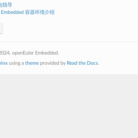
包指导
er Embedded 容器环境介绍
2024, openEuler Embedded.
hinx
using a
theme
provided by
Read the Docs
.