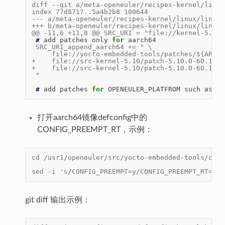
diff --git a/meta-openeuler/recipes-kernel/linux
index 77d8717..5a4b2b8 100644
--- a/meta-openeuler/recipes-kernel/linux/linux-
+++ b/meta-openeuler/recipes-kernel/linux/linux-
@@ -11,6 +11,8 @@ SRC_URI = "file://kernel-5.10 
 # 
add
patches
only
for
 SRC_URI_append_aarch64 += " \
     file://yocto-embedded-tools/patches/${ARCH}
+    file://src-kernel-5.10/patch-5.10.0-60.10.0
+    file://src-kernel-5.10/patch-5.10.0-60.10.0
 "
 # 
add
patches
for
OPENEULER_PLATFROM
such
as
打开aarch64镜像defconfig中的
CONFIG_PREEMPT_RT，示例：
cd /usr1/openeuler/src/yocto-embedded-tools/conf
sed -i 's/CONFIG_PREEMPT=y/CONFIG_PREEMPT_RT=y/g
git diff 输出示例：