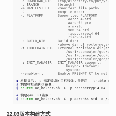
  -d DOWNLOAD_DIR   [top/directory/to/put/your/c
  -b BRANCH         [branch]
  -m MANIFEST_FILE  <manifest file path>
  -C                compile mode:
  -p PLATFORM       Supportted PLATFORM
                         aarch64-std
                         aarch64-pro
                         arm-std
                         x86-64-std
                         raspberrypi4-64
                         riscv64-std
  -o BUILD_DIR      Build dir:
                    <above dir of yocto-meta-ope
  -t TOOLCHAIN_DIR  External toolchain dir(absou
                        /usr1/openeuler/gcc/open
                        /usr1/openeuler/gcc/open
                        /usr1/openeuler/gcc/open
  -i INIT_MANAGER   INIT_MANAGER suooprt:
                        busybox (defaut)
                        systemd
  --enable-rt       Enable PREEMPT_RT kernel
# 
根据提示，-p
指定编译的目标镜像，并开启
--enable-rt
# 
$ 
source
oe_helper.sh
-C
-p
raspberrypi4-64
-o
/
# 
构建qemu
$ 
source
oe_helper.sh
-C
-p
aarch64-std
-o
/usr1
22.03版本构建方式