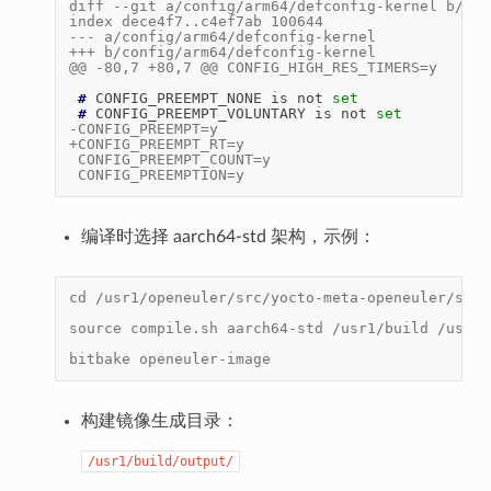
diff --git a/config/arm64/defconfig-kernel b/con
index dece4f7..c4ef7ab 100644
--- a/config/arm64/defconfig-kernel
+++ b/config/arm64/defconfig-kernel
@@ -80,7 +80,7 @@ CONFIG_HIGH_RES_TIMERS=y
 # 
CONFIG_PREEMPT_NONE
is
not
set
 # 
CONFIG_PREEMPT_VOLUNTARY
is
not
set
-CONFIG_PREEMPT=y
+CONFIG_PREEMPT_RT=y
 CONFIG_PREEMPT_COUNT=y
 CONFIG_PREEMPTION=y
编译时选择 aarch64-std 架构，示例：
cd /usr1/openeuler/src/yocto-meta-openeuler/scri
source compile.sh aarch64-std /usr1/build /usr1/
bitbake openeuler-image
构建镜像生成目录：
/usr1/build/output/