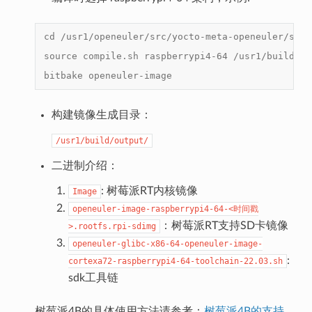
cd /usr1/openeuler/src/yocto-meta-openeuler/scri
source compile.sh raspberrypi4-64 /usr1/build /u
bitbake openeuler-image
构建镜像生成目录：
/usr1/build/output/
二进制介绍：
: 树莓派RT内核镜像
Image
openeuler-image-raspberrypi4-64-<时间戳
：树莓派RT支持SD卡镜像
>.rootfs.rpi-sdimg
openeuler-glibc-x86-64-openeuler-image-
:
cortexa72-raspberrypi4-64-toolchain-22.03.sh
sdk工具链
树莓派4B的具体使用方法请参考：
树莓派4B的支持