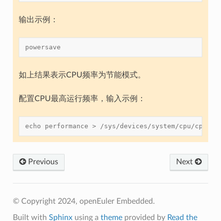
输出示例：
powersave
如上结果表示CPU频率为节能模式。
配置CPU最高运行频率，输入示例：
echo performance > /sys/devices/system/cpu/cpu*/c
Previous
Next
© Copyright 2024, openEuler Embedded.
Built with
Sphinx
using a
theme
provided by
Read the