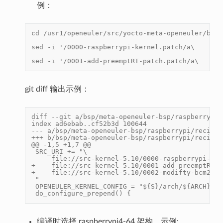
例：
cd /usr1/openeuler/src/yocto-meta-openeuler/bsp/
sed -i '/0000-raspberrypi-kernel.patch/a\    fil
sed -i '/0001-add-preemptRT-patch.patch/a\    fi
git diff 输出示例：
diff --git a/bsp/meta-openeuler-bsp/raspberrypi/
index ad6ebab..cf52b3d 100644
--- a/bsp/meta-openeuler-bsp/raspberrypi/recipes
+++ b/bsp/meta-openeuler-bsp/raspberrypi/recipes
@@ -1,5 +1,7 @@
 SRC_URI += "\
     file://src-kernel-5.10/0000-raspberrypi-ker
+    file://src-kernel-5.10/0001-add-preemptRT-p
+    file://src-kernel-5.10/0002-modifty-bcm2711
 "
 OPENEULER_KERNEL_CONFIG = "${S}/arch/${ARCH}/co
 do_configure_prepend() {
编译时选择 raspberrypi4-64 架构，示例: