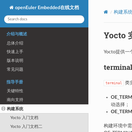
openEuler Embedded在线文档
构建系
Yoct
介绍与概述
总体介绍
Yocto提供
快速上手
版本说明
termina
常见问题
指导手册
类
terminal
关键特性
OE_TER
南向支持
动选择；
构建系统
OE_TERM
Yocto 入门文档
构建环境中需
Yocto 入门文档二