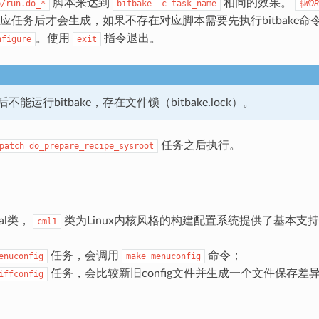
脚本来达到
相同的效果。
p/run.do_*
bitbake
-c
task_name
$
WOR
应任务后才会生成，如果不存在对应脚本需要先执行bitbake命
。使用
指令退出。
nfigure
exit
能运行bitbake，存在文件锁（bitbake.lock）。
任务之后执行。
patch
do_prepare_recipe_sysroot
nal类，
类为Linux内核风格的构建配置系统提供了基本支
cml1
任务，会调用
命令；
enuconfig
make
menuconfig
任务，会比较新旧config文件并生成一个文件保存差
iffconfig