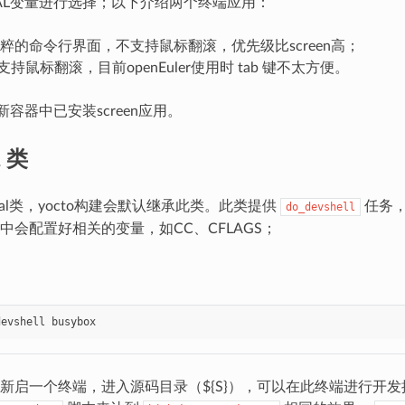
INAL变量进行选择；以下介绍两个终端应用：
粹的命令行界面，不支持鼠标翻滚，优先级比screen高；
支持鼠标翻滚，目前openEuler使用时 tab 键不太方便。
r 最新容器中已安装screen应用。
l 类
inal类，yocto构建会默认继承此类。此类提供
任务，
do_devshell
中会配置好相关的变量，如CC、CFLAGS；
devshell
busybox
新启一个终端，进入源码目录（${S}），可以在此终端进行开