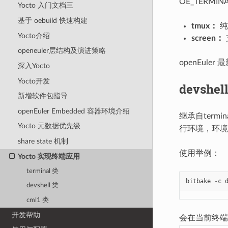
OE_TERM
Yocto 入门文档三
基于 oebuild 快速构建
tmux：
纯
Yocto介绍
screen：
openeuler层结构及演进策略
openEule
深入Yocto
Yocto开发
devshel
新增软件包指导
openEuler Embedded 容器环境介绍
继承自term
Yocto 元数据优先级
行环境，环境
share state 机制
使用举例：
Yocto 实现终端应用
terminal 类
bitbake
-
c
devshell 类
cml1 类
开发帮助
会在当前终端