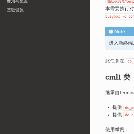
使用与配置
$
WORKDIR
/tem
本需要执行对
基础设施
busybox
-c
co
Note
进入新终端后不
此任务在
do_
cml1 类
继承自termi
提供
do_m
提供
do_d
使用举例：