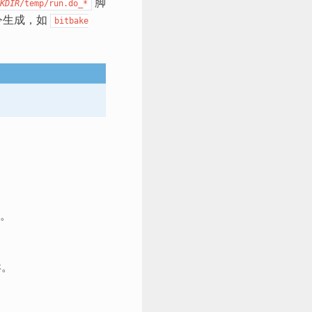
脚
KDIR
/temp/run.do_*
令生成，如
bitbake
持。
异。