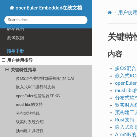
介绍与概述
openEuler Embedded在线文档
总体介绍
用户使
快速上手
版本说明
关键特
测试数据
指导手册
内容
用户使用指导
多OS混合
关键特性指导
嵌入式R
多OS混合关键性部署框架 (MICA)
openEu
嵌入式ROS运行时支持
musl li
openEuler包管理器EPKG
分布式软
软实时系
musl libc的支持
预构建工
分布式软总线
Rust支持
软实时系统介绍
嵌入式图
预构建工具特性
ArmNN