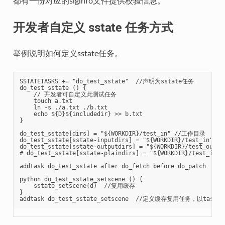
都有一份对应的siginfo文件提供校验信息。
开发者自定义 sstate 任务方式
举例说明如何定义sstate任务。
SSTATETASKS += "do_test_sstate"  //声明为sstate任务

do_test_sstate () {

    // 开发者可自定义此测试任务

    touch a.txt

    ln -s ./a.txt ./b.txt

    echo ${D}${includedir} >> b.txt

}

do_test_sstate[dirs] = "${WORKDIR}/test_in" //工作目录

do_test_sstate[sstate-inputdirs] = "${WORKDIR}/test_in"
do_test_sstate[sstate-outputdirs] = "${WORKDIR}/test_
# do_test_sstate[sstate-plaindirs] = "${WORKDIR}/tes
addtask do_test_sstate after do_fetch before do_patch 
python do_test_sstate_setscene () {

    sstate_setscene(d)  //复用缓存

}
