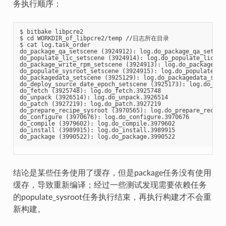
务执行顺序：
$ bitbake libpcre2

$ cd WORKDIR_of_libpcre2/temp //日志所在目录

$ cat log.task_order

do_package_qa_setscene (3924912): log.do_package_qa_setscen
do_populate_lic_setscene (3924914): log.do_populate_lic_set
do_package_write_rpm_setscene (3924913): log.do_package_wri
do_populate_sysroot_setscene (3924915): log.do_populate_sys
do_packagedata_setscene (3925129): log.do_packagedata_setsc
do_deploy_source_date_epoch_setscene (3925173): log.do_depl
do_fetch (3925748): log.do_fetch.3925748

do_unpack (3926514): log.do_unpack.3926514

do_patch (3927219): log.do_patch.3927219

do_prepare_recipe_sysroot (3970565): log.do_prepare_recipe_
do_configure (3970676): log.do_configure.3970676

do_compile (3979602): log.do_compile.3979602

do_install (3989915): log.do_install.3989915

结论是某些任务使用了缓存，但是package任务没有使用
缓存，导致重新编译；经过一些测试发现需要依赖任务
的populate_sysroot任务执行结束，再执行构建才不会重
新构建。