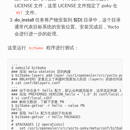
LICENSE 文件，这里 LICENSE 文件指定了 poky 仓
文件。
MIT
do_install
任务将产物安装到
${D}
目录中，这个目录
通常代表目标系统的安装位置。安装完成后，Yocto
会进行进一步的处理。
这里运行
程序进行测试：
bitbake
...

$ oebuild bitbake

### 添加 meta-skeleton 层到构建

$ bitbake-layers add-layer /usr1/openeuler/src/yocto-poky/m
### BBLAYERS 变量定义了构建时需要加入的层（layers）的路径列表

$ cat conf/bblayers.conf

...

### 由于存在多个 hello 配方，默认会构建高版本，这里选定构建 1.0 
### 添加 PREFERRED_VERSION_hello = "1.0" 到 conf/local.conf

$ vi conf/local.conf

### 解析元数据，了解下变量 PN

$ bitbake-getvar -r hello --value PN

hello

### 获取 hello 配方生成的子包名称

$ bitbake-getvar -r hello PACKAGES

#

# $PACKAGES [2 operations]

#   set /usr1/openeuler/src/yocto-poky/meta/conf/bitbake.co