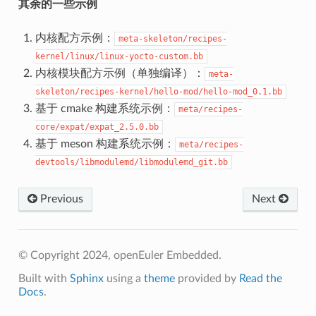
其余的一些示例
内核配方示例：
meta-skeleton/recipes-
kernel/linux/linux-yocto-custom.bb
内核模块配方示例（单独编译）：
meta-
skeleton/recipes-kernel/hello-mod/hello-mod_0.1.bb
基于 cmake 构建系统示例：
meta/recipes-
core/expat/expat_2.5.0.bb
基于 meson 构建系统示例：
meta/recipes-
devtools/libmodulemd/libmodulemd_git.bb
Previous
Next
© Copyright 2024, openEuler Embedded.
Built with
Sphinx
using a
theme
provided by
Read the
Docs
.