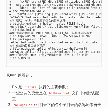
#     "${PN}-src ${PN}-dbg ${PN}-staticdev ${PN}-dev ${PN}-
#   set /usr1/openeuler/src/yocto-poky/meta/conf/documentat
#     [doc] "The list of packages to be created from the re
# pre-expansion value:

#   "${PN}-src ${PN}-dbg ${PN}-staticdev ${PN}-dev ${PN}-do
PACKAGES="hello-src hello-dbg hello-staticdev hello-dev hel
### 获取 hello 子包应该包含的目录文件

$ bitbake-getvar -r hello --value FILES:hello

/usr/bin/* /usr/sbin/* /usr/libexec/* /usr/lib64/lib*.so.*
$ bitbake hello

### 查看产物目录，MULTIMACH_TARGET_SYS 与构建架构有关

$ cd tmp/work/MULTIMACH_TARGET_SYS/hello/1.0-r0/

$ ls packages-split/

hello  hello-dbg  hello-dev  hello-doc  hello-locale  hello
### 生成的目标二进制程序

$ file packages-split/hello/usr/bin/helloworld

packages-split/hello/usr/bin/helloworld: ELF 64-bit LSB pi
### 环境变量 BBPATH 定义为构建目录，回到 build 目录

从中可以看到：
PN 是
执行的主要参数；
bitbake
一些公共的变量是在
文件中有默认配
bitbake.conf
置；
目录下的各个子目录的名称均来自于
packages-split