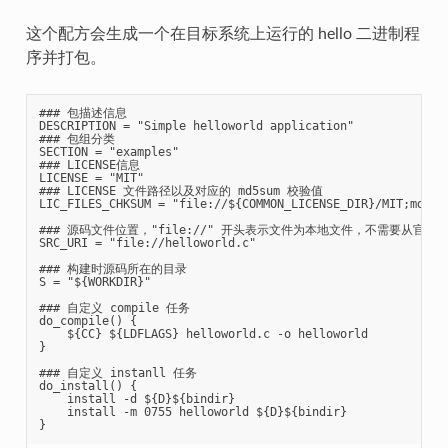
这个配方会生成一个在目标系统上运行的 hello 二进制程
序并打包。
### 包描述信息

DESCRIPTION = "Simple helloworld application"

### 包组分类

SECTION = "examples"

### LICENSE信息

LICENSE = "MIT"

### LICENSE 文件路径以及对应的 md5sum 校验值

LIC_FILES_CHKSUM = "file://${COMMON_LICENSE_DIR}/MIT;md5=08
### 源码文件位置，"file://" 开头表示文件为本地文件，不需要从官方链
SRC_URI = "file://helloworld.c"

### 构建时源码所在的目录

S = "${WORKDIR}"

### 自定义 compile 任务

do_compile() {

    ${CC} ${LDFLAGS} helloworld.c -o helloworld

}

### 自定义 instanll 任务

do_install() {

    install -d ${D}${bindir}

    install -m 0755 helloworld ${D}${bindir}
