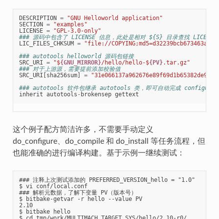
DESCRIPTION
=
"GNU Helloworld application"
SECTION
=
"examples"
LICENSE
=
"GPL-3.0-only"
### 源码中包含了 LICENSE 信息，此处是相对 ${S} 目录查找 LICENSE
LIC_FILES_CHKSUM
=
"file://COPYING;md5=d32239bcb673463ab87
### autotools helloworld 源码包链接
SRC_URI
=
"$
{GNU_MIRROR}
/hello/hello-$
{PV}
.tar.gz"
### 对于上游源，需要提前添加校验值
SRC_URI
[
sha256sum
]
=
"31e066137a962676e89f69d1b65382de95a7
### autotools 软件包继承 autotools 类，即可自动完成 configure、
inherit
autotools
-
brokensep
gettext
这个例子配方简洁许多，不需要手动定义
do_configure、do_compile 和 do_install 等任务流程，但
也能准确的进行编译构建。基于示例一继续测试：
### 注释上次测试添加的 PREFERRED_VERSION_hello = "1.0"

$ vi conf/local.conf

### 解析元数据，了解下变量 PV（版本号）

$ bitbake-getvar -r hello --value PV

2.10

$ bitbake hello

$ cd tmp/work/MULTIMACH_TARGET_SYS/hello/2.10-r0/
