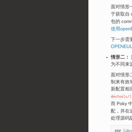
面对情形一
于获取自 o
包的 co
使用open
下一步需
OPENEUL
情形二：
为不同来
面对情形二
制来有效
新配置相应
devtools/l
而 Poky
配，并在
处理源码
### libc