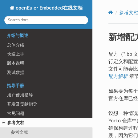
openEuler Embedded在线文档
参考文
新增配
介绍与概述
总体介绍
配方（*.b
快速上手
行定义和配置
版本说明
文件可能会比
测试数据
配方解析
章
指导手册
如果要为每个
用户使用指导
官方仓库已经
开发及贡献指导
设想一种情况
常见问题
Yocto 
参考文档
确保构建过程
参考文献
践，因为它们