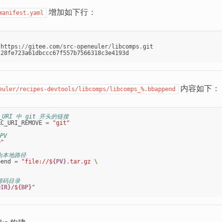
增加如下行：
manifest.yaml
https
:
//
gitee
.
com
/
src
-
openeuler
/
libcomps
.
git
528fe723a61dbccc67f557b7566318c3e4193d
内容如下：
euler/recipes-devtools/libcomps/libcomps_%.bbappend
C_URI 中 git 开头的链接
RC_URI_REMOVE
=
"git"
PV
9"
码为本地路径
pend
=
"file://$
{PV}
.tar.gz 
\
源码目录
DIR}
/$
{BP}
"