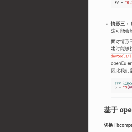
PV
=
"0.
情形三：
这可能会
面对情形
建时能够找
devtools/l
openEu
因此我们
### libc
S
=
"$
{W
基于 op
切换 libcom