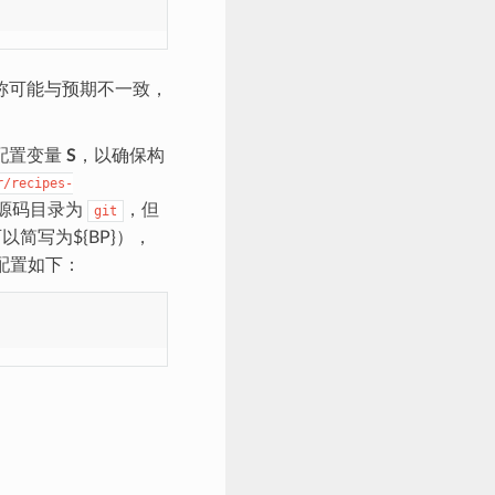
名称可能与预期不一致，
配置变量
S
，以确保构
r/recipes-
的源码目录为
，但
git
以简写为${BP}），
配置如下：