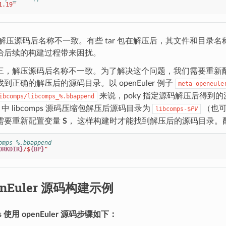
1.19"
解压源码后名称不一致。有些 tar 包在解压后，其文件和目录
给后续的构建过程带来困扰。
三，解压源码后名称不一致。为了解决这个问题，我们需要重新
到正确的解压后的源码目录。以 openEuler 例子
meta-openeule
来说，poky 指定源码解压后得到
ibcomps/libcomps_%.bbappend
ler 中 libcomps 源码压缩包解压后源码目录为
（也可
libcomps-$
PV
需要重新配置变量
S
， 这样构建时才能找到解压后的源码目录。
omps_%.bbappend
ORKDIR}
/$
{BP}
"
enEuler 源码构建示例
ps 使用 openEuler 源码步骤如下：