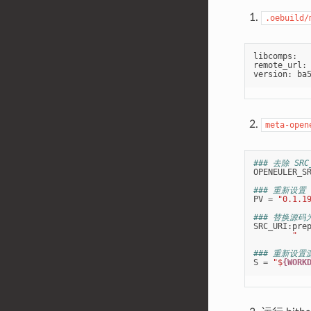
.oebuild/
libcomps
:
remote_url
:
version
:
ba
meta-open
### 去除 SR
OPENEULER_S
### 重新设置 
PV
=
"0.1.1
### 替换源
SRC_URI
:
pre
        "
### 重新设置
S
=
"$
{WORK