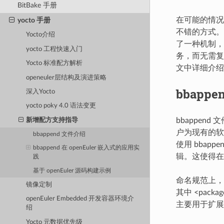
BitBake 手册
在可能的情况
yocto 手册
不错的方式。
Yocto介绍
了一种机制，即
yocto 工程快速入门
务，而无需复
Yocto 标准配方解析
文中详细介绍 b
openeuler层结构及演进策略
bbapp
深入Yocto
yocto poky 4.0 语法变更
bbappen
新增配方支持指导
户为现有的软
bbappend 文件介绍
使用 bba
bbappend 在 openEuler 嵌入式的应用实
辑。这使得在
践
基于 openEuler 源码构建示例
命名规范上，bba
镜像定制
其中 <pac
openEuler Embedded 开发容器环境介
主要用于扩展
绍
Yocto 元数据优先级