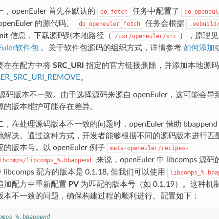
，openEuler 首先在默认的
任务中配置了
do_fetch
do_openeul
penEuler 的源代码。
任务会根据
do_openeuler_fetch
.oebuild
mmit 信息，下载源码到本地路径（
），原理
/usr/openeuler/src
Euler软件包
。关于软件包源码的组织方式，详情参考
如何添加
要在在配方中将
SRC_URI
指定的官方链接删除，并添加本地源码
ER_SRC_URI_REMOVE
。
源码版本不一致。由于选择源码来源自 openEuler，这可能会
源的版本维护可能存在差异。
，在处理源码版本不一致的问题时，openEuler 借助 bbappe
地解决。通过这种方式，开发者能够根据不同的源码版本进行匹
的版本号。以 openEuler 例子
meta-openeuler/recipes-
来说，openEuler 中 libcomps 源
ibcomps/libcomps_%.bbappend
 中 libcomps 配方的版本是 0.1.18, 但我们可以使用
libcomps_%.bba
追加配方中重新配置
PV
为匹配的版本号（如 0.1.19）。这种
版本不一致的问题，确保构建过程的顺利进行。配置如下：
omps_%.bbappend