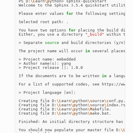
PS
D:
\L
earn
\p
ython>
sphinx-quickstart

Welcome
to
the
Sphinx
3
.5.4
quickstart
utility.

Please
enter
values
for
the
following
settings
(
Selected
root
path:
.

You
have
two
options
for
placing
the
build
direc
Either,
you
use
a
directory
"_build"
within
the
>
Separate
source
and
build
directories
(
y/n
)
[
n
The
project
name
will
occur
in
several
places
in
>
Project
name:
embedded

>
Author
name
(
s
)
:
yang

>
Project
release
[]
:
1
.0.0

If
the
documents
are
to
be
written
in
a
language
For
a
list
of
supported
codes,
see
https://www.s
>
Project
language
[
en
]
:

Creating
file
D:
\L
earn
\p
ython
\s
ource
\c
onf.py.

Creating
file
D:
\L
earn
\p
ython
\s
ource
\i
ndex.rst.

Creating
file
D:
\L
earn
\p
ython
\M
akefile.

Creating
file
D:
\L
earn
\p
ython
\m
ake.bat.

Finished:
An
initial
directory
structure
has
bee
You
should
now
populate
your
master
file
D:
\L
ear