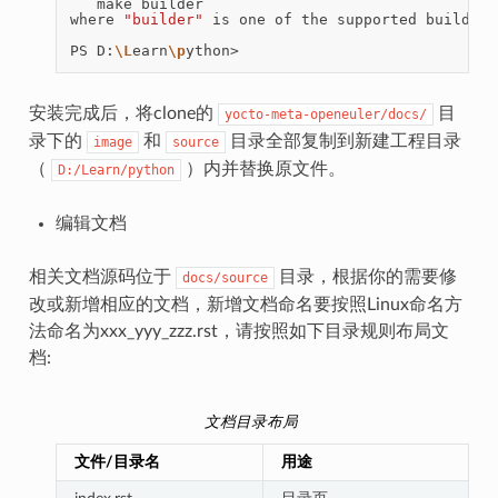
make
builder

where
"builder"
is
one
of
the
supported
builders
PS
D:
\L
earn
\p
安装完成后，将clone的
目
yocto-meta-openeuler/docs/
录下的
和
目录全部复制到新建工程目录
image
source
（
）内并替换原文件。
D:/Learn/python
编辑文档
相关文档源码位于
目录，根据你的需要修
docs/source
改或新增相应的文档，新增文档命名要按照Linux命名方
法命名为xxx_yyy_zzz.rst，请按照如下目录规则布局文
档:
文档目录布局
文件/目录名
用途