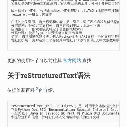
它最初是为Python文档创建的，它具有出色的工具，可用于各种语言的软件项
输出格式: HTML（包括Windows HTML帮助），LaTeX（适用于可打印的PDF
Texinfo，手册页，纯文本

广泛的交叉引用: 语义标记和功能，类，引用，词汇表术语和类似信息的自动
分层结构: 轻松定义文档树，自动链接到平级，上级和下级

自动索引: 一般索引以及特定于语言的模块索引

代码处理: 使用Pygments荧光笔自动突出显示

扩展: 自动测试代码片段，包含Python模块（API文档）中的文档字符串等

更多的使用细节可以前往其
官方网站
查找
关于reStructuredText语法
2
依据维基百科
的介绍:
reStructuredText（RST、ReST或reST）是一种用于文本数据的文件
它是Python Doc-SIG（Documentation Special Interest Gro
一组类似于 Java 的 Javadoc 或 Perl 的 Plain Old Documentat