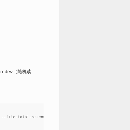
为rndrw（随机读
 --file-total-size=64M