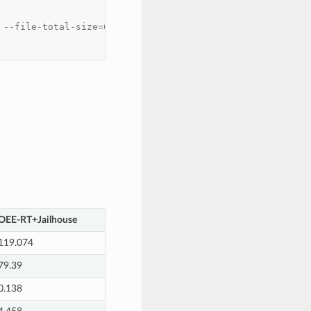
 --file-total-size=64M
OEE-RT+Jailhouse
119.074
79.39
0.138