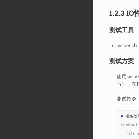
1.2.3 I
测试工具
sysbench
测试方案
使用sysb
写），在指
测试指令
# 
准备阶
taskset
--file-