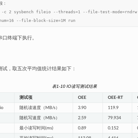
段：

 -c 2 sysbench fileio --threads=1 --file-test-mode=rndrw
num=16 --file-block-size=1M run
串口终端下执行。
测试，取五次平均值统计结果如下：
表1-10 IO读写测试结果
测试项
OEE
OEE-RT
io
随机读速度（MB/s）
3.90
119.9
随机写速度（MB/s）
2.59
79.934
最小读写时间(ms)
0.89
0.152