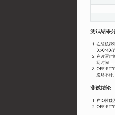
测试结果
在随机读和
3.90MB
在读写时
写时间上，
OEE-R
忽略不计
测试结论
在IO性能
OEE-R