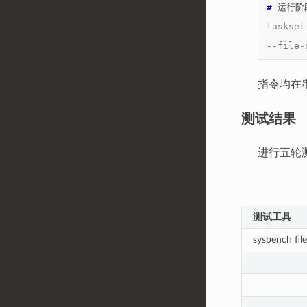
# 
运行阶
taskset
--file-
指令均在
测试结果
进行五轮
测试工具
sysbench file