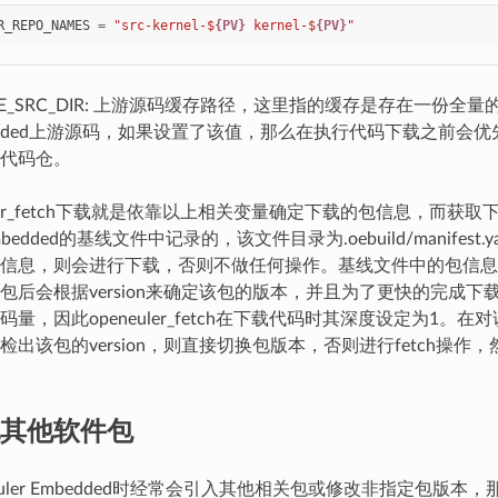
R_REPO_NAMES
=
"src-kernel-$
{PV}
 kernel-$
{PV}
"
HE_SRC_DIR: 上游源码缓存路径，这里指的缓存是存在一份全量的op
edded上游源码，如果设置了该值，那么在执行代码下载之前会
代码仓。
uler_fetch下载就是依靠以上相关变量确定下载的包信息，而获
r Embedded的基线文件中记录的，该文件目录为.oebuild/manifes
信息，则会进行下载，否则不做任何操作。基线文件中的包信息包含该
包后会根据version来确定该包的版本，并且为了更快的完成下
量，因此openeuler_fetch在下载代码时其深度设定为1。
检出该包的version，则直接切换包版本，否则进行fetch操作
其他软件包
Euler Embedded时经常会引入其他相关包或修改非指定包版