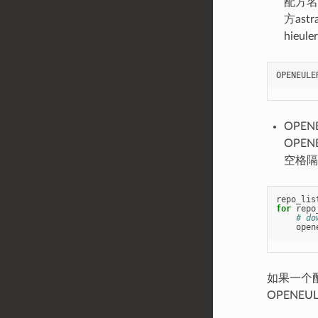
配方名
方ast
hieul
OPENEULE
OPEN
OPE
空格隔
repo_lis
for
repo
# do
open
如果一个
OPENEU