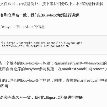
文件即可，内核是例外，接下来我们分以下几种情况进行讲解。
名和仓库名一致，我们以busybox为例进行讲解
est.yaml中busybox的信息
url
:
https
:
//
atomgit
.
com
/
src
-
openeuler
/
busybox
.
git
:
aa2fc58263cf357d0c2f4f30118f3b4614fa25f6
个版本的busybox参与构建：在manifest.yaml中将busybox的
自有仓库的busybox参与构建：在manifest.yaml中将remot
他代码仓的busybox参与构建：同理，直接在manifest.yaml中修
rl即可
名和仓库名不一致，我们以libpcre2为例进行讲解