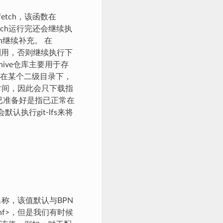
er_fetch，该函数在
er_fetch运行完还会继续执
tch继续补充。 在
则利用，否则继续执行下
chive仓库主要用于存
在某个二级目录下，
费时间，因此会只下载指
仓（已准备好是指已正常在
认执行git-lfs来将
径名称，该值默认与BPN
r.conf>，但是我们有时候