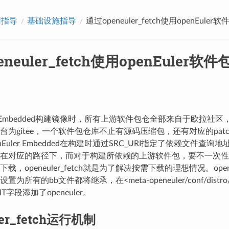
用指导
基础设施指导
通过openeuler_fetch使用openEuler软
neuler_fetch使用openEuler软件
ler Embedded构建镜像时，所有上游软件包仓全部来自于欧拉
台为gitee，一个软件包仓库不止有源码压缩包，还有对应的pat
nEuler Embedded在构建时通过SRC_URI指定了依赖文件查
在对应的路径下，而对于构建所依赖的上游软件包，要不一次性
，openeuler_fetch就是为了解决按需下载的理想情况。openeu
所有的bb文件都将继承，在<meta-openeuler/conf/distro/op
IT字段添加了openeuler。
ler_fetch运行机制