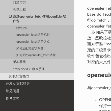
门禁与CI
openeuler_
测试工程
base_do_fe
通过openeuler_fetch使用openEuler软
行do_fetc
件包
openeul
特性介绍
一步 如果下载
openeuler_fetch运行机制
放一些欧拉社
openeuler_fetch运行逻辑
而对于整个o
如何适配其他软件包
定的二级目录 
如何关闭openeuler_fetch功能
软件包仓检出某
对应的大文件
版本基线
embedded-ci 命令手册
openeu
其他配置指导
开发及贡献指导
与openeul
常见问题
参考文档
OPE
保持一致