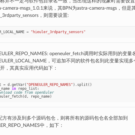
称并不一定与软件包目录名一致，当出现这样的现象时需要设置
ra-camera-msgs_1.0.1来说，其BPN为astra-camera-msgs，
er_3rdparty_sensors，则需要设置:
R_LOCAL_NAME
=
"hieuler_3rdparty_sensors"
EULER_REPO_NAMES: openeuler_fetch调用时实际用到
NEULER_LOCAL_NAME，可追加不同的软件包名到此变量实
开，其真实应用代码如下：
t
=
d
.
getVar
(
"OPENEULER_REPO_NAMES"
)
.
split
()
_name
in
repo_list
:
wnload code from openEuler
euler_fetch
(
d
,
repo_name
)
配方有涉及到多个源码包仓，则将所有的源码包仓名全部加到
LER_REPO_NAMES中，如下：