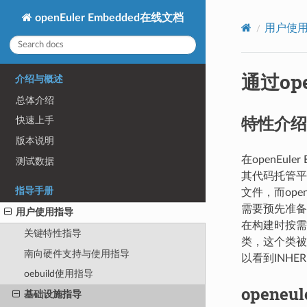
openEuler Embedded在线文档
用户使
通过ope
介绍与概述
总体介绍
特性介绍
快速上手
版本说明
在openEu
测试数据
其代码托管平
指导手册
文件，而ope
需要预先准备
用户使用指导
在构建时按需下载
关键特性指导
类，这个类被设置为
南向硬件支持与使用指导
以看到INHER
oebuild使用指导
openeu
基础设施指导