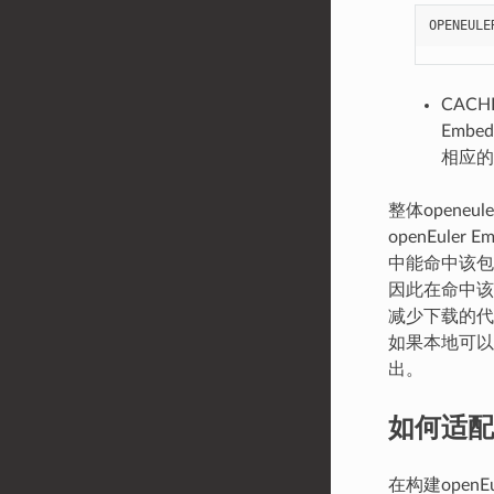
OPENEULE
CAC
Emb
相应的
整体opene
openEule
中能命中该包
因此在命中该
减少下载的代码
如果本地可以
出。
如何适配
在构建open