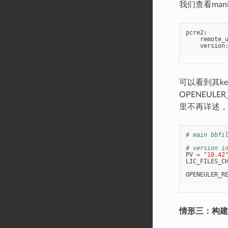
我们查看manife
pcre2
:
remote_
version
可以看到其ke
OPENEULE
里不再详述，
# main bbfi
# version i
PV
=
"10.42
LIC_FILES_C
OPENEULER_R
情形三：构建依