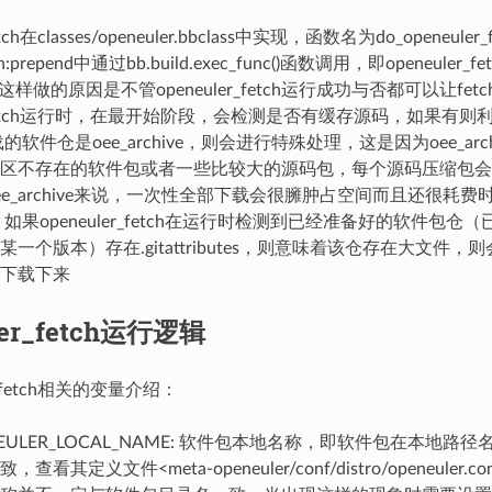
fetch在classes/openeuler.bbclass中实现，函数名为do_openeul
tch:prepend中通过bb.build.exec_func()函数调用，即openeul
h，这样做的原因是不管openeuler_fetch运行成功与否都可以让fe
er_fetch运行时，在最开始阶段，会检测是否有缓存源码，如果有
的软件仓是oee_archive，则会进行特殊处理，这是因为oee_ar
区不存在的软件包或者一些比较大的源码包，每个源码压缩包会
ee_archive来说，一次性全部下载会很臃肿占空间而且还很耗
如果openeuler_fetch在运行时检测到已经准备好的软件包
一个版本）存在.gitattributes，则意味着该仓存在大文件，则会默
下载下来
ler_fetch运行逻辑
er_fetch相关的变量介绍：
NEULER_LOCAL_NAME: 软件包本地名称，即软件包在本地路
，查看其定义文件<meta-openeuler/conf/distro/openeule